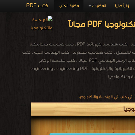
كتب PDF
يُقرأ حالياً
المكتبات
مكتبة الكتب
كتب هندسة مدنية باللغة العربية ، كتب الهندسة المدنية للمبتدئين ، كتب هندسة مدنية مجانية ، كتب هندسية كهربائية PDF ، كتب هندسية ميكانيكية
ية للتحميل ، كتب هندسية معمارية ، كتب الهندسة الحية ، كتب
الهندسية الطبية ، كتب الالكترونيات والطاقة ، كتب الهندسة الكيميائية ، مجلات التكنولوجيا ، كتاب الرسم الهندسي PDF مجانا ، كتب هندسة الإنتاج
والتصميم الميكانيكي مجانا ، كتب معجم هندسة الميكانيك المصور PDF مجانا ، مكتبة الهندسة الكهربائية والإلكترونية ، engineering ، engineering PDF