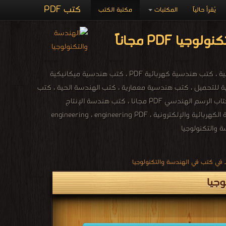
كتب PDF
يُقرأ حالياً
المكتبات
مكتبة الكتب
كتب هندسة مدنية باللغة العربية ، كتب الهندسة المدنية للمبتدئين ، كتب هندسة مدنية مجانية ، كتب هندسية كهربائية PDF ، كتب هندسية ميكانيكية
ية للتحميل ، كتب هندسية معمارية ، كتب الهندسة الحية ، كتب
الهندسية الطبية ، كتب الالكترونيات والطاقة ، كتب الهندسة الكيميائية ، مجلات التكنولوجيا ، كتاب الرسم الهندسي PDF مجانا ، كتب هندسة الإنتاج
والتصميم الميكانيكي مجانا ، كتب معجم هندسة الميكانيك المصور PDF مجانا ، مكتبة الهندسة الكهربائية والإلكترونية ، engineering ، engineering PDF