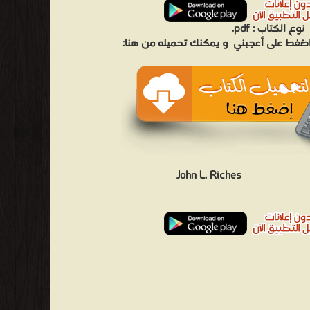
pdf.
نوع الكتاب :
 اضغط على أعجبني
و يمكنك تحميله من هنا:
John L. Riches