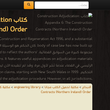
ction
and) Order
 Construction and Regeneration Act 1996, and a substantial
evised to reflect the authors'
الرئيسي في القضاء عندما نُشر لأول مرة. وقد تم تنقيحه الآن ل
ction claims, starting with New South Wales in 1999.
 the adjudication procedure. However, in all jurisdictions,
مكتبة ك
>
engineering library
>
مكتبة تحميل الكتب مجانا
>
الابداع
م
Contracts (Northern Ireland) Order
racts for the supply of goods or services in the building