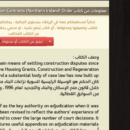
معلومات عن كتاب Construction Adjudication: Appendix 6: The Construction Contracts (Northern Ireland) Order:
شكراً لمساهمتكم معنا في الإرتقاء بمستوى المكتبة ، يمكنكم اا
للكتب وتصنيفها ومحتواها ، أو كتاب يُمنع نشره ، او محمي بحقو
عن الكتاب المُخالف:
تبليغ عن الكتاب أو محتواه
وصف الكتاب :
ain means of settling construction disputes since
the Housing Grants, Construction and Regeneration
nd a substantial body of case law has now built up.
كان الحكم هو الوسيلة الرئيسية لتسوية نزاعات البناء م
خلال قا
من السوابق القضائية.
lf as the key authority on adjudication when it was
 been revised to reflect the authors' experience of
and to cover the large number of court decisions. It
tures useful appendices on adjudication materials.