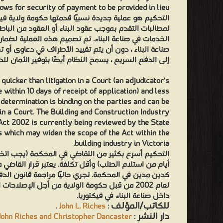
ows for security of payment to be provided in lieu.
التحكيم هو عملية جديدة نسبيًا قدمتها حكومة ولاية في
لمطالبات التقدم بموجب عقود البناء أو العقود من الباط
الخدمات في صناعة البناء. تم تصميم هذه العملية لضما
صناعة البناء ، دون أن يتم تقييد الأطراف في دعاوى أو 
إلى الدفع السريع ، يسمح النظام أيضًا بتوفير الأمان لل.
quicker than litigation in a Court (an adjudicator’s
within 10 days of receipt of application) and less
 determination is binding on the parties and can be
in a Court. The Building and Construction Industry
ct 2002 is currently being reviewed by the State
 which may widen the scope of the Act within the
building industry in Victoria.
أيام من استلام الطلب) وأقل تكلفة. يعتبر قرار القاضي 
كدين مدين في المحكمة. تجري حاليًا مراجعة قانون الدفع
لعام 2002 من قبل حكومة الولاية من أجل الإصلاح
داخل صناعة البناء في فيكتوريا.
للكاتب/المؤلف
.
John L. Riches
:
دار النشر
John Riches and Christopher Dancaster
: