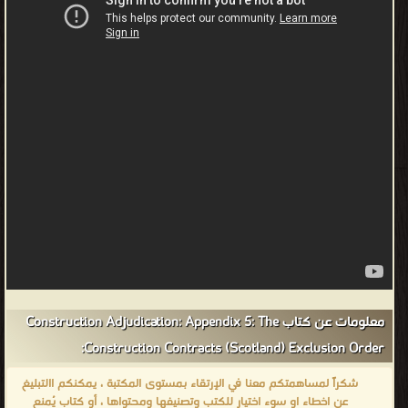
من كتب الهندسة المدنية والمعمارية الهندسة المدنية - مكتبة كتب
الهندسة والتكنولوجيا.
معلومات عن كتاب Construction Adjudication: Appendix 5: The
Construction Contracts (Scotland) Exclusion Order:
شكراً لمساهمتكم معنا في الإرتقاء بمستوى المكتبة ، يمكنكم االتبليغ
عن اخطاء او سوء اختيار للكتب وتصنيفها ومحتواها ، أو كتاب يُمنع