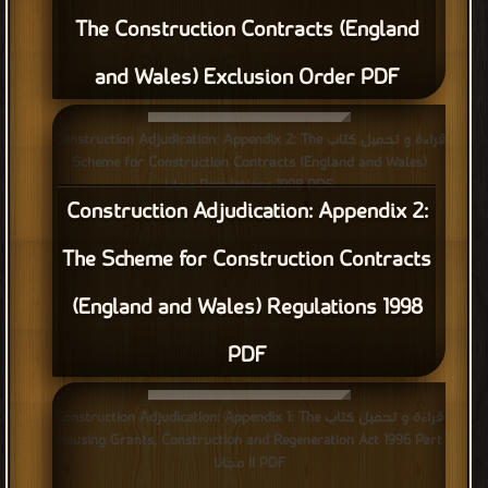
The Construction Contracts (England
and Wales) Exclusion Order PDF
قراءة و تحميل كتاب Construction Adjudication: Appendix 2: The
Scheme for Construction Contracts (England and Wales)
Regulations 1998 PDF مجانا
Construction Adjudication: Appendix 2:
The Scheme for Construction Contracts
(England and Wales) Regulations 1998
PDF
قراءة و تحميل كتاب Construction Adjudication: Appendix 1: The
Housing Grants, Construction and Regeneration Act 1996 Part
II PDF مجانا