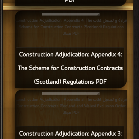
PDF
قراءة و تحميل كتاب Construction Adjudication: Appendix 4: The
Scheme for Construction Contracts (Scotland) Regulations
PDF مجانا
Construction Adjudication: Appendix 4:
The Scheme for Construction Contracts
(Scotland) Regulations PDF
قراءة و تحميل كتاب Construction Adjudication: Appendix 3: The
Construction Contracts (England and Wales) Exclusion Order
PDF مجانا
Construction Adjudication: Appendix 3: