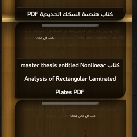
كتاب تركيب حديد السقف الــ solid slab
PDF
قراءة و تحميل كتاب كتاب "الخرسانة أ د/ محمود امام PDF مجانا | مكتبة >
كتب في
مجاني
| التحميل : مرة/مرات
كتاب "الخرسانة أ د/ محمود امام PDF
إعلانات: