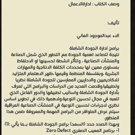
وصف الكتاب :
ادارةالاعمال
تأليف:
الاء عبدالموجود العاني
برامج ادارة الجودة الشاملة
نتيجة لتصاعد اهمية الجودة مع التطور الذي شمل الصناعة
والمنشآت الصناعية ، ولتأثر انشطة تحسينها او الاحتفاظ
بمستوى معين لها بمحددات الكلفة الانتاجية والمهارات
البشرية ،وبفلسفة المنظمة وقيمها ،ظهر الاهتمام المتزايد
للاكاديميين والاداريين الممارسين للجودة الشاملة نظريا
وتطبيقيا.وقدمت العديد من الدراسات والبرامج التي تعرف
بأدارة الجودة الشاملة واساليب تطبيقها والدور الفاعل الذي
تلعبه في مجال تحسين النوعية.ولاهمية ذلك في تطوير اساس
نظري لاجراءات تحسين النوعية في المنشآت الصناعية العراقية
سيتم عرض المتوافر من البرامج المهمة والمعروفة ضمن هذا
المنظور.
وبهذا الصدد حدد (السعد) برامج الجودة الشاملة بـما يأتي :(1)
1- برنامج المعيب الصفري Zero Defect