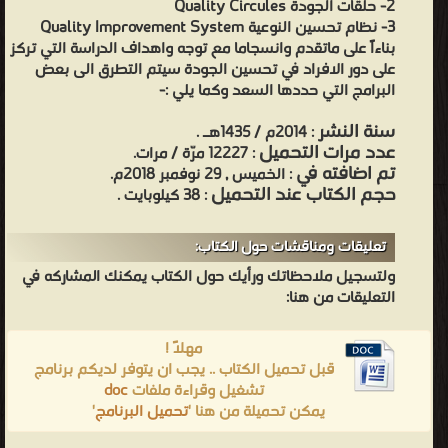
2- حلقات الجودة Quality Circules
3- نظام تحسين النوعية Quality Improvement System
بناءاً على ماتقدم وانسجاما مع توجه واهداف الدراسة التي تركز
على دور الافراد في تحسين الجودة سيتم التطرق الى بعض
البرامج التي حددها السعد وكما يلي :-
سنة النشر
: 2014م / 1435هـ .
عدد مرات التحميل
: 12227 مرّة / مرات.
تم اضافته في
: الخميس , 29 نوفمبر 2018م.
حجم الكتاب عند التحميل
: 38 كيلوبايت .
تعليقات ومناقشات حول الكتاب:
ولتسجيل ملاحظاتك ورأيك حول الكتاب يمكنك المشاركه في
التعليقات من هنا:
مهلاً !
قبل تحميل الكتاب .. يجب ان يتوفر لديكم برنامج
تشغيل وقراءة ملفات
doc
يمكن تحميلة من هنا '
تحميل البرنامج
'