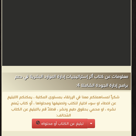
معلومات عن كتاب أثر إستراتيجيات إدارة الموارد البشرية في دعم
برامج إدارة الجودة الشاملة 4:
شكراً لمساهمتكم معنا في الإرتقاء بمستوى المكتبة ، يمكنكم االتبليغ
عن اخطاء او سوء اختيار للكتب وتصنيفها ومحتواها ، أو كتاب يُمنع
نشره ، او محمي بحقوق طبع ونشر ، فضلاً قم بالتبليغ عن الكتاب
المُخالف:
تبليغ عن الكتاب أو محتواه