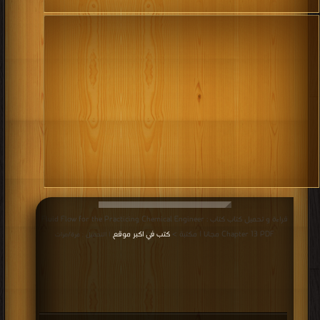
types of industries. The salaries of recent graduates of chemical
engineers are classified with the higher salaries of chemical
engineers.
كتب تنزيل الهندسة الكيميائية مباشر
.
قراءة و تحميل كتاب كتاب Fluid Flow for the Practicing Chemical Engineer :
Chapter 13 PDF مجانا | مكتبة >
كتب في اكبر موقع
| التحميل : مرة/مرات