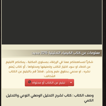
معلومات عن كتاب الكيمياء التحليلية 2016 جديد:
شكراً لمساهمتكم معنا في الإرتقاء بمستوى المكتبة ، يمكنكم االتبليغ
عن اخطاء او سوء اختيار للكتب وتصنيفها ومحتواها ، أو كتاب يُمنع
نشره ، او محمي بحقوق طبع ونشر ، فضلاً قم بالتبليغ عن الكتاب
المُخالف:
تبليغ عن الكتاب أو محتواه
وصف الكتاب :
كتاب لشرح التحليل الوصفي النوعي والتحليل
الكمي