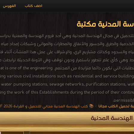
اضف كتاب
الفهرس
ة المدنية مكتبة
ميل في مجال الهندسة المدنية وهي أحد فروع الهندسة والمعنية بدراسة 
والخدمية والطرق والجسور والأنفاق والمطارات والموانئ وشبكات إمداد 
مياه والسدود وكذلك مشاريع الري، والإشراف على عمل هذا المنشآت أثناء فترة 
. وهي كأي علم تتطور باستمرار ودون توقف وفي الآونة الحديثة ترابطت مع 
ومتطورة تفي بالمتطلبات التي تكون دائما متزايدة من 
 various civil installations such as residential and service building
, water pumping stations, sewage networks, purification stations, wa
ng the work of this Establishments during the period of their continua
permissibl
ة تحميل الكتب مجانا
>
📚 كتب الهندسة المدنية مجاني للتحميل و القراءة 2026 Free PDF
لهندسة المدنية