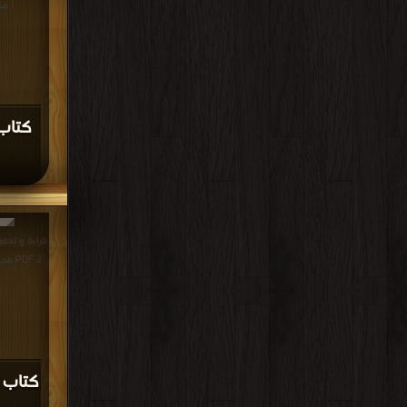
| مك
كتاب 
قراءة و تحمي
2 PDF مجانا | مكتبة >
كتاب 