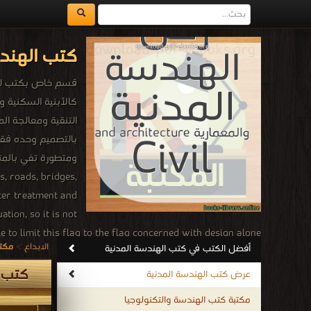
كتب الهندس
قسم خاص بكتب للتح
كالأبنية السكنية 
التنقية ومعالجة ال
بالتصميم وحده فقط
s, roads, bridges,
ter treatment and
tion, so it is not
e to limit this flag to the flag concerned with design alone.
الابداع
>
مكتب
أفضل الكتب في كتب الهندسة المدنية
كتب الهندسة المدنية مجاني
.
كتب ا
عرض كتب الهندسة المدنية
مكتبة كتب الهندسة والتكنولوجيا