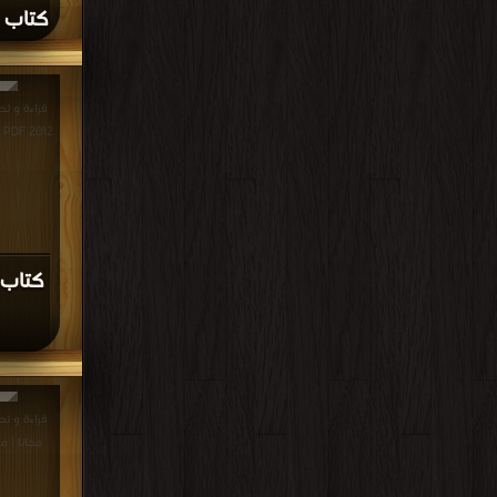
كتاب م
قراءة و تح
2012 PDF مجانا | مكتبة >
كتاب أ
مجانا | م