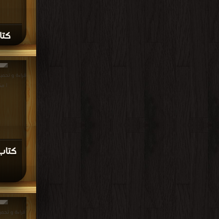
كتاب
| مك
كتاب 