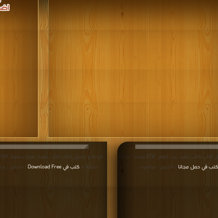
قراءة و تحميل كتاب كتاب تنفيذ بيت العمر PDF مجانا | مكتبة
كتب في حمل مجانا
مكتبة >
كتب في Download Free
| التحميل : مرة/مرات
| التحميل : مر