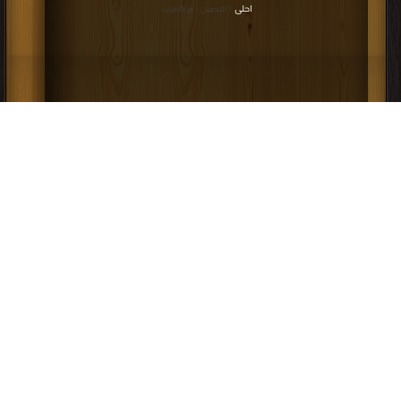
احلى
| التحميل : مرة/مرات
كتاب معمارى مبنى تجارى سكنى PDF
إعلانات: