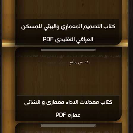
كتاب التصميم المعماري والبيئي للمسكن
العراقي التقليدي PDF
قراءة و تحميل كتاب كتاب معدلات الاداء معمارى و انشائى عماره PDF مجانا | مكتبة
>
كتب في موقع
| التحميل : مرة/مرات
كتاب معدلات الاداء معمارى و انشائى
عماره PDF
قراءة و تحميل كتاب كتاب ملاحظات هامة جدا فى جرافياتو الواجهات بالصور PDF