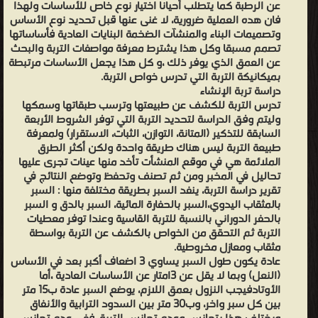
عن الرطبة كما يتطلب أحيانا اختيار نوع خاص للأساسات ولهذا
الأحيان في ضخ الماء وعزل الأساس ونكتفي في بعض الأحيان بازالة
فان هده العملية ضرورية، لا غنى عنها قبل تحديد نوع الأساس
وتصميمات البناء والمنشآت الضخمة البنايات العادية فأساساتها
التربة للوصول إلى العمق المناسب، وليكن عندما يكون منسوب
تصمم مسبقا وكل هذا يشترط معرفة مواصفات التربة والبحث
التاسيس ظاهرا تحفر ابار مكشوفة دون أي تدعيم أو ابار مدعمة
عن العمق الذي يوفر ذلك ،و كل هذا يجعل الأساسات مرتبطة
بالتصفح. وليكن عندما تكون الأبار عميقة والتربة هشة وأيضا منسوب
بميكانيكة التربة التي تدرس خواص التربة.
دراسة تربة الإنشاء
التأسيس تحت منسوب المياه فيمكن تدعيم جوانب الحفر بصفائح
تدرس التربة للكشف عن طبيعتها وترسب طبقاتها وسمكها
معدنية تثتب في الطبقات الكتيمة. ان الأساسات العميقة الاوتاد والركائز
وليتم وفق الدراسة لتحديد التربة التي توفر الشروط الأربعة
تصب وتدق في كل من التربة الجافة والتربة المبللة التي من غير الممكن
السابقة للتذكير (المتانة، التوازن، الثبات، الاستقرار) ولمعرفة
طبيعة التربة ليس هناك طريقة واحدة ولكن أكثر الطرق
اجراء حفر من حولها وكدالك التربة العادية. اما عندما تكون التربة حصوية
الملائمة هي في موقع المنشأت تأخد منها عينات تجرى عليها
هنا يتم اللجوء الي مثاقب الية أو مثاقب دورانية وفي بعض الأحيان
تحاليل في المخبر ومن ثم تصنف وتحفظ وتوضع النتائج في
تقرير دراسة التربة، ينفد السبر بطريقة مختلفة منها : السبر
تستعمل المتفجرات والات خاصة لحفر الاوتاد والركائز. اشكال التاسيس
بالمثقاب اليدوي،السبر بالحفارة المائية، السبر بالدق و السبر
هناك علاقة بين منسوب التاسيس والطبقة الصالحة التي هي الطبقة
بالحفر الدوراني بالنسبة للتربة القاسية وعندا توفر معطيات
التي تحقق الشروط الاربعة وهي المتانة، الاستقرار، الثبات، التوازن، وهذه
التربة ثم التحقق من الخواص بالكشف عن التربة بواسطة
مثقاب ومعازل مخروطية.
العلاقة تحدد شكل التاسيس التي تنقسم الي ثلاثة اقسام: التأسيس
عادة يكون طول السبر يساوي 3 اضعاف أكبر بعد في الأساس
المباشر على تربة صالحة منسوب التأسيس أعلى من منسوب المياه
(النعل) وبما لا يقل عن 3امتار عن الأساسات العادية ،أما
الجوفية. التأسيس الغير المباشر على التربة الصالحة[عدل] في هده الحالة
الأوتادفيجب النزول بعمق اللازم، يوضع السبر عادة ب15 متر
بين كل سبر واخر، وب30 متر بين السدود الترابية والأنفاق
الأساسات تكون عميقة جدا وغالبا ما تكون في المنشأة البحرية