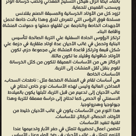
بالماء، أيضا انزال هيكل التسليح المعدني وتصب خرسانة الوتر
ويسحب القميص للحماية.
تزود كل من الأوتاد الخرسانية والمسبقة الصنع بقلانس
مسلحة فوق الرؤس التي تتعرض للدق وهذا بالات خاصة تحمل
الأجهدات الخاصة والناجمة عن ثقلهاو حملها و حمولات المنشاة
واقامة البناء.
ترتكز الرؤوس الحادة السفلية علي التربة الصالحة لتأسيس
البناية وتحمل في غالب الأحيان عدة اوتاد متقاربة في حزمة علي
شكل قبعة وترتكز قاعدة المنشاة علي مجموعة حزم، تكون
الأوتاد شاقولية وقليلا ما تكون مائلة.
الركائز هي من الأساسات العميقة تتكون من كثل الخرسانة
تقوم بنقل ثقل المنشات إلى التربة.
الأساسات الخاصة
هي أساسات تقام في المنشاة الضخمة مثل : ناطحات السحاب،
المداخن العالية وليس لهذه الأساسات نوع خاص تحتاج في
غالب الأحيان إلى تدعيم من قبل التربة، تثبتها يكون بالميلاط
الاسمنتي أو الحصى كما تحتاج إلى دراسة معمقة للتربة وهذا
جيولوجيا وهدرولوجيا.
هذا النوع من الأساسات يكون في غالب الأحيان خليط من
الأوتاد، الحصائر، الركائز، للأساسات.
تقنية تنفيد الأساسات
تتضمن اعمال تحضيرية تتمثل في حفر الأبار وتدعيمها عندا
اللزوم تتمثل في غالب الأحيان في ضخ الماء وعزل الأساس