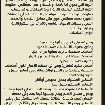
ويختلف هذا بتجانس وعدم تجانس التربة، ففي عدم تجانس
مثل:كاسرات الأمواج، الأرصفة الشاطئية وتكون الركيزة فوق تربة
التربة التي تكون اما ناعمة أو خشنة وأهم الخصائص : مقاومة
سطحية. التأسيس على تربة غير صالحة هناك اشكال خاصة في الاوتاد
التربة للضغط؛ تماسك التربة ؛زاوية الاحتكاك ،و تم حساب
مقاومة التربة بتقسيم الحمولة على السطح. اما في المنشات
والركائز والتي تكون أحيانا مسننة الجوانب وهي ذات اشكال كبيرة تقاوم
الكبيرة نحدد خصائص أخرى مثل معامل النفادية والضغط
الحمولات. حماية الأساسات ان المياه الجوفية هي من أكبر مشاكل
الحبي ومميزات الاجهاد التشوه وتاثيراته في استقرارالتربة
الأساسات وهذا عندما تحتوي على مواد كميائية تؤثر علي فولاذ
وتوازنها وثبوتها.
أنواع الأساسات
الخرسانة مع جريانها بانجراف التربة من تحت الأساس، ولذا نستعمل
خرسانة خاصة لمقاومة التاثيرات. الحل يمكن حماية الأساس بصفائح
رسم تفصيلي لنوع من أنواع الحصيرة
معدنية أو ترصيف الصخور حول كثلة التاسيس وتقام شبكة تصريف
يمكن تصنيف الأساسات حسب العمق:
أساسات سطحية لا يزيد عمقها عن 10 متر.
المياه في حالة الأساسات العميقة وكذا توضع مواد عازلة امنع التسرب.
أساسات عميقة (غير سطحية) تزيد عن 10 متر.
المنشات ذات الأساسات العميقة، المنشات على المنحدرات التي يمكن
تصنيف حسب الشكل:
مع مرور الوقت بتعرية الأساس بسبب جريان الماء وحدوث فجوات يقام
أساس منفرد (منعزل) وهي في معظم الأحيان تكون أساسات
سطحية مصنوعة من الحجر اوالخرسانة وهي أساس يحمل
جدار جدار الاستناد من الخرسانة المسلحة. المناطق الشديدة البرودة
عمود واحد فقط.
يؤدي فيها إلى تجمد الماء في التربة الرطبة التي تميعها عند ارتفاع في
الأساس المشترك يحمل عمودين أوأكثر.
الأساس المستمر يحمل جدار.
درجة الحرارة إلى حدوث تغيرات كبيرة في استقرار التربة ويمكن حماية
الأساسات المنفردة تصب الخرسانة المسلحة في الموقع نفسه
الأساس بواسطة وضع الميلاط الأسمنتي في معظم الأحيان. تدعيم
ويكون مسبق الصنع ويتم ترسيبها فيما بعد، وفي معظم
الأساسات الأساسات تكون في حاجة إلى تدعيم عند القيام باعمال حفر
الأحيان تصب خرسانة النظافة بسمك 4-5 سنتبمتر قبل وضع
الأساس ويقدر الأسمنت في الخرسانة حوالي 150 كيلوغرام في
عميقة وفي غالب الأحيان يتم تبديل الأساسات بناء قائم أو تقويتها