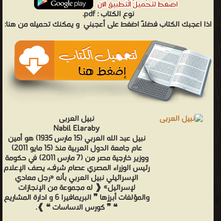
نوع الكتاب :
pdf.
اذا اعجبك الكتاب فضلاً اضغط على أعجبني
و يمكنك تحميله من هنا:
نبيل العربى
Nabil Elaraby
نبيل عبد الله العربي (15 مارس 1935) هو أمين
عام جامعة الدول العربية منذ (15 مايو 2011)
ووزير خارجية مصر من (7 مارس 2011) في حكومة
رئيس الوزراء المصري عصام شرف، يصف الإعلام
الإسرائيلي نبيل العربي بأنه «رجل معادي
لإسرائيل» ❰ له مجموعة من الإنجازات
والمؤلفات أبرزها ❞ البريمافيرا 6 و ادارة المشاريع
❝ ❞ كورس الاساسات ❝ ❱.