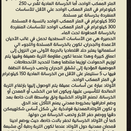
المتر المعكب الواحد، أما الخرسانة العادية تقدر ب 250
وهذه العملية في غاية التعقيد تحتاج إلى دقة وخبرة كبيرة وغالية التمن.
كيلوغرام في المتر المعكب الواحد علي الأقل للأساسات
تحمل المنشات علي الأساسات مؤقتة جانبية ويتم تنفيد الأساسات
المنفردة بخرسانة غير مسلحة.
350 كيلوغرام في المتر المعكب الواحد بالنسبة ة المسلحة.
وربطها بهياكل المنشئات لكن القليل ما يتم اللجوء الي هذا الحل. كورس
300 كيلوغرام في المتر المعكب الواحد للأساسات المنفردة
الاساسات كتاب تصميم الاساسات pdf كتاب تصميم الاساسات بالعربى
بالخرسانة المدفونة تحت الماء.
كتاب هندسة الاساسات pdf الاساسات وانواعها pdf هندسة
الحصيرة هي من الأساسات السطحية تحمل في غالب الأحيان
الأعمدة والجدران، تكون بالخرسانة المسلحة واللجوء الي
الاساسات عبد الفتاح القصبي pdf هندسة الاساسات (تصميم وتنفيذ
استعمالها يعتبر حلا اقتصاديا بالدرجة الأولى من النزول إلى
الاساسات السطحية) bearing capacity شرح شرح تصميم الاساسات
اعماق كبيرة وهذا عندما تكون مقاومة التربة ضعيفة وفيها يتم
نبيل العربى - نبيل عبد الله العربي (15 مارس 1935) هو أمين عام جامعة
توزيع الحمولات توزيعا منتظما وهذا لتحديد الأنحطاطات
الموضعية المؤدية إلى تشقق الجدران وتصب خرسانة النظفة
الدول العربية منذ (15 مايو 2011) ووزير خارجية مصر من (7 مارس 2011)
فيها ب 5 سنتيمتر على الأقل من الخرسانة العادية 150 كيلوغرام
في حكومة رئيس الوزراء المصري عصام شرف، يصف الإعلام الإسرائيلي
في المتر المعكب الواحد.
نبيل العربي بأنه «رجل معادي لإسرائيل»❰ له مجموعة من الإنجازات
الأوتاد عبارة عن أساسات عميقة يتم الوصول إليها بارتفاع التربة
الصالحة للتأسيس عليها، ويكون اما من الخشب أو المعدن أو
والمؤلفات أبرزها ❞ البريمافيرا 6 و ادارة المشاريع ❝ ❞ كورس الاساسات ❝
الخرسانة. تصنع الأوتاد الخشبية وتق بواسطة الات خاصة بعد
❱
وضع اطرافها بمخروط معدني يمنع التأكل عند الدق.
من الهندسة المدنية - مكتبة كتب الهندسة والتكنولوجيا.
و تكون الأوتادالمعدنية فولاذية علي شكل أساس شكلهيمكن
دقها ووضع حفر الأبار وتصب الخرسانة من حولها.
كما أن الأوتاد الخرسانية تحفر بالات خاصة، حيث يوضع احينا
قمصان معدنية حول الأوتاد عندما تكون التربة رطبة أي مشبعة