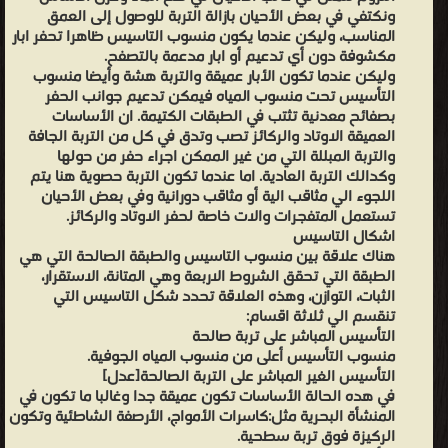
ونكتفي في بعض الأحيان بازالة التربة للوصول إلى العمق
المناسب، وليكن عندما يكون منسوب التاسيس ظاهرا تحفر ابار
مكشوفة دون أي تدعيم أو ابار مدعمة بالتصفح.
وليكن عندما تكون الأبار عميقة والتربة هشة وأيضا منسوب
التأسيس تحت منسوب المياه فيمكن تدعيم جوانب الحفر
بصفائح معدنية تثتب في الطبقات الكتيمة. ان الأساسات
العميقة الاوتاد والركائز تصب وتدق في كل من التربة الجافة
والتربة المبللة التي من غير الممكن اجراء حفر من حولها
وكدالك التربة العادية. اما عندما تكون التربة حصوية هنا يتم
اللجوء الي مثاقب الية أو مثاقب دورانية وفي بعض الأحيان
تستعمل المتفجرات والات خاصة لحفر الاوتاد والركائز.
اشكال التاسيس
هناك علاقة بين منسوب التاسيس والطبقة الصالحة التي هي
الطبقة التي تحقق الشروط الاربعة وهي المتانة، الاستقرار،
الثبات، التوازن، وهذه العلاقة تحدد شكل التاسيس التي
تنقسم الي ثلاثة اقسام:
التأسيس المباشر على تربة صالحة
منسوب التأسيس أعلى من منسوب المياه الجوفية.
التأسيس الغير المباشر على التربة الصالحة[عدل]
في هده الحالة الأساسات تكون عميقة جدا وغالبا ما تكون في
المنشأة البحرية مثل:كاسرات الأمواج، الأرصفة الشاطئية وتكون
الركيزة فوق تربة سطحية.