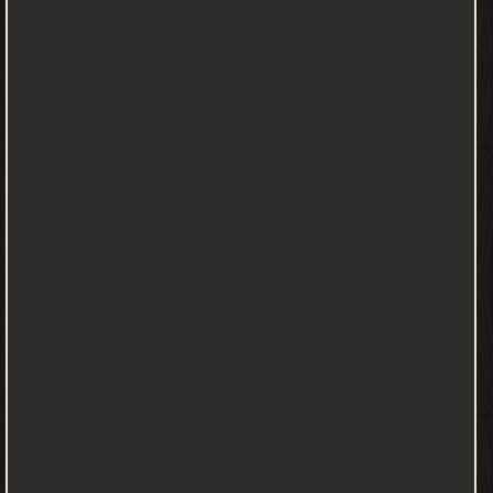
الأوتادفيجب النزول بعمق اللازم، يوضع السبر عادة ب15 متر بين كل سبر
واخر، وب30 متر بين السدود الترابية والأنفاق ويختلف هذا بتجانس
وعدم تجانس التربة، ففي عدم تجانس التربة التي تكون اما ناعمة أو
خشنة وأهم الخصائص : مقاومة التربة للضغط؛ تماسك التربة ؛زاوية
الاحتكاك ،و تم حساب مقاومة التربة بتقسيم الحمولة على السطح. اما
في المنشات الكبيرة نحدد خصائص أخرى مثل معامل النفادية والضغط
الحبي ومميزات الاجهاد التشوه وتاثيراته في استقرارالتربة وتوازنها
وثبوتها. أنواع الأساسات رسم تفصيلي لنوع من أنواع الحصيرة يمكن
تصنيف الأساسات حسب العمق: أساسات سطحية لا يزيد عمقها عن 10
متر. أساسات عميقة (غير سطحية) تزيد عن 10 متر. تصنيف حسب
الشكل: أساس منفرد (منعزل) وهي في معظم الأحيان تكون أساسات
سطحية مصنوعة من الحجر اوالخرسانة وهي أساس يحمل عمود واحد
فقط. الأساس المشترك يحمل عمودين أوأكثر. الأساس المستمر يحمل
جدار. الأساسات المنفردة تصب الخرسانة المسلحة في الموقع نفسه
ويكون مسبق الصنع ويتم ترسيبها فيما بعد، وفي معظم الأحيان تصب
خرسانة النظافة بسمك 4-5 سنتبمتر قبل وضع الأساس ويقدر الأسمنت