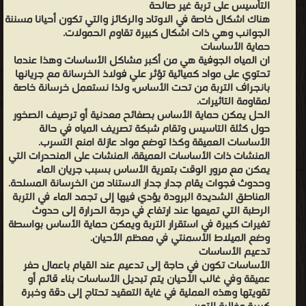
التأسيس على تربة غير صالحة
هناك اشكال خاصة في الاوتاد والركائز والتي تكون أحيانا مسننة
الجوانب وهي ذات اشكال كبيرة تقاوم الحمولات.
حماية الأساسات
ان المياه الجوفية هي من أكبر مشاكل الأساسات وهذا عندما
تحتوي على مواد كميائية تؤثر علي فولاذ الخرسانة مع جريانها
بانجراف التربة من تحت الأساس، ولذا نستعمل خرسانة خاصة
لمقاومة التاثيرات.
الحل يمكن حماية الأساس بصفائح معدنية أو ترصيف الصخور
حول كثلة التاسيس وتقام شبكة تصريف المياه في حالة
الأساسات العميقة وكذا توضع مواد عازلة امنع التسرب.
المنشات ذات الأساسات العميقة، المنشات على المنحدرات التي
يمكن مع مرور الوقت بتعرية الأساس بسبب جريان الماء
وحدوث فجوات يقام جدار جدار الاستناد من الخرسانة المسلحة.
المناطق الشديدة البرودة يؤدي فيها إلى تجمد الماء في التربة
الرطبة التي تميعها عند ارتفاع في درجة الحرارة إلى حدوث
تغيرات كبيرة في استقرار التربة ويمكن حماية الأساس بواسطة
وضع الميلاط الأسمنتي في معظم الأحيان.
تدعيم الأساسات
الأساسات تكون في حاجة إلى تدعيم عند القيام باعمال حفر
عميقة وفي غالب الأحيان يتم تبديل الأساسات بناء قائم أو
تقويتها وهذه العملية في غاية التعقيد تحتاج إلى دقة وخبرة