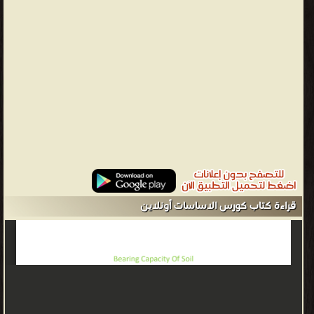
حجمها. يتطلب ضمان هده الشروط معالجة خاصة للتربة وتثبيتها وعزلها
عن الرطبة كما يتطلب أحيانا اختيار نوع خاص للأساسات ولهذا فان هده
العملية ضرورية، لا غنى عنها قبل تحديد نوع الأساس وتصميمات البناء
والمنشآت الضخمة البنايات العادية فأساساتها تصمم مسبقا وكل هذا
يشترط معرفة مواصفات التربة والبحث عن العمق الذي يوفر ذلك ،و كل
هذا يجعل الأساسات مرتبطة بميكانيكة التربة التي تدرس خواص التربة.
دراسة تربة الإنشاء تدرس التربة للكشف عن طبيعتها وترسب طبقاتها
وسمكها وليتم وفق الدراسة لتحديد التربة التي توفر الشروط الأربعة
السابقة للتذكير (المتانة، التوازن، الثبات، الاستقرار) ولمعرفة طبيعة التربة
ليس هناك طريقة واحدة ولكن أكثر الطرق الملائمة هي في موقع
المنشأت تأخد منها عينات تجرى عليها تحاليل في المخبر ومن ثم تصنف
قراءة كتاب كورس الاساسات أونلاين
وتحفظ وتوضع النتائج في تقرير دراسة التربة، ينفد السبر بطريقة مختلفة
منها : السبر بالمثقاب اليدوي،السبر بالحفارة المائية، السبر بالدق و السبر
بالحفر الدوراني بالنسبة للتربة القاسية وعندا توفر معطيات التربة ثم
التحقق من الخواص بالكشف عن التربة بواسطة مثقاب ومعازل
مخروطية. عادة يكون طول السبر يساوي 3 اضعاف أكبر بعد في
الأساس (النعل) وبما لا يقل عن 3امتار عن الأساسات العادية ،أما