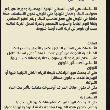
خاصة، حيث يوضع احينا قمصان معدنية حول الأوتاد عندما تكون التربة
الأساسات هي الجزء السفلي للبناية الهندسية ودورها هو رفع
رطبة أي مشبعة بالماء، أيضا انزال هيكل التسليح المعدني وتصب
حمولات البناء وضمان تثبيتها علي الأرض، تكون الأساسات عادة
خرسانة الوتر ويسحب القميص للحماية. تزود كل من الأوتاد الخرسانية
داخلة في الأرض علي عمق مناسب للبناء ويتم اختيار الأساس
والمسبقة الصنع بقلانس مسلحة فوق الرؤس التي تتعرض للدق وهذا
وفقا لنوع البناية وأسلوب التصميم وقدرة تحمل التربة لدالك
يجب أن يتوفر في تربة البناء أربعة شروط:
بالات خاصة تحمل الأجهدات الخاصة والناجمة عن ثقلهاو حملها و
حمولات المنشاة واقامة البناء. ترتكز الرؤوس الحادة السفلية علي التربة
المتانة
الصالحة لتأسيس البناية وتحمل في غالب الأحيان عدة اوتاد متقاربة في
الأساسات هي العنصر الحامل لكامل الأوزان والحمولات
حزمة علي شكل قبعة وترتكز قاعدة المنشاة علي مجموعة حزم، تكون
الشاقولية الناجمة عن أوزان عناصر المنشأ وعلى استناد كامل
الأوتاد شاقولية وقليلا ما تكون مائلة. الركائز هي من الأساسات
على سطح التربة وذلك يستوجب صلابة ومتانة حتى لاينهار
الأساس تحت تأثير الأوازن
العميقة تتكون من كثل الخرسانة تقوم بنقل ثقل المنشات إلى التربة.
التوازن
الأساسات الخاصة هي أساسات تقام في المنشاة الضخمة مثل : ناطحات
حتي لا يحدث فيها انزلاقات نتيجة انزياح الكتل الترابية فيها أو
السحاب، المداخن العالية وليس لهذه الأساسات نوع خاص تحتاج في
انهيارها عندما لا يكون مستقرا.
الثبوتية
غالب الأحيان إلى تدعيم من قبل التربة، تثبتها يكون بالميلاط الاسمنتي
حتي لا يكون هناك انحراف أوفجوات داخلية بتأثير حث الماء
أو الحصى كما تحتاج إلى دراسة معمقة للتربة وهذا جيولوجيا وهدرولوجيا.
فيها.
هذا النوع من الأساسات يكون في غالب الأحيان خليط من الأوتاد،
الاستمرارية
حتي لا يحدث فيها تغيرات وتشوهات كبيرة في حجمها.
الحصائر، الركائز، للأساسات. تقنية تنفيد الأساسات تتضمن اعمال
يتطلب ضمان هده الشروط معالجة خاصة للتربة وتثبيتها وعزلها
تحضيرية تتمثل في حفر الأبار وتدعيمها عندا اللزوم تتمثل في غالب