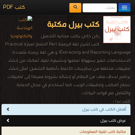
كتب PDF
مكتبة الكتب
كتب بيرل مكتبة
المكتبات
ركن خاص بكتب مجانيه للتحميل
يُقرأ حالياً
كتب لشرح لغة البرمجة Perl (اختصار لعبارة Practical
Extracting and Reporting Language) و هي لغة برمجة مُتعددة
الفهرس
الاستخدامات تتميز بسهولة تعلمها وبشيفرة نقية، تُمكنك من إنشاء
اضف كتاب
تطبيقات مُختلفة من سكريبتات الأتمتة بأنظمة التشغيل (مثل إنشاء
برنامج لحذف ملف من النظام أو إنشائه بشروط معينة) إلى تطبيقات
سطح المكتب وتطبيقات الويب، كما تُستخدم في مجال الحماية
والتّعامل مع قواعد البيانات.
كتب بيرل
.
أفضل الكتب في كتب بيرل
عرض كتب بيرل
مكتبة كتب تقنية المعلومات