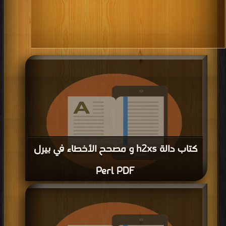
كتاب دالة h2xs و مصحح الأخطاء في بيرل
Perl PDF
قراءة و تحميل كتاب كتاب دالة h2xs و مصحح الأخطاء في بيرل Perl PDF مجانا |
مكتبة >
كتب في
| التحميل : مرة/مرات