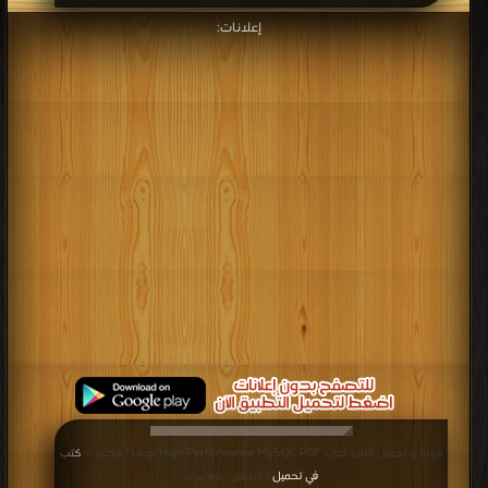
إعلانات:
قراءة و تحميل كتاب كتاب High Performance MySQL PDF مجانا | مكتبة >
كتب
في تحميل
| التحميل : مرة/مرات