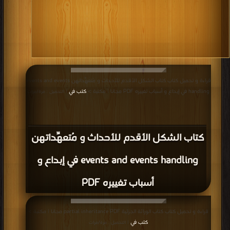
قراءة و تحميل كتاب كتاب الشكل الأقدم للأحداث و مُتعهِّداتهن events and events
handling في إبداع و أسباب تغييره PDF مجانا | مكتبة >
كتب في
| التحميل : مرة/مرات
كتاب الشكل الأقدم للأحداث و مُتعهِّداتهن
events and events handling في إبداع و
أسباب تغييره PDF
قراءة و تحميل كتاب كتاب الوراثة الجزئية partial inheritance PDF مجانا | مكتبة >
كتب في
| التحميل : مرة/مرات