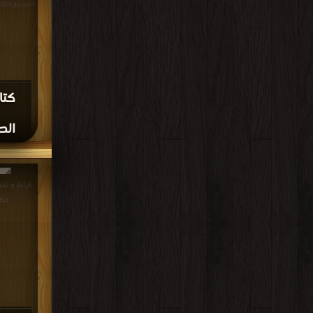
الاصدار الثالث PDF مجانا | م
كتا
الصع
مكت