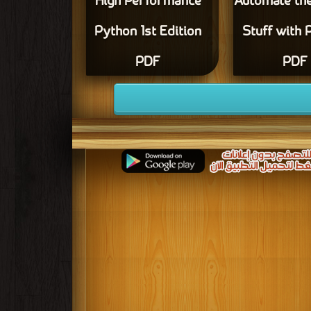
High Performance
Automate th
Python 1st Edition
Stuff with 
PDF
PDF