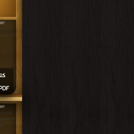
programming PDF مجا
 PDF
مكت