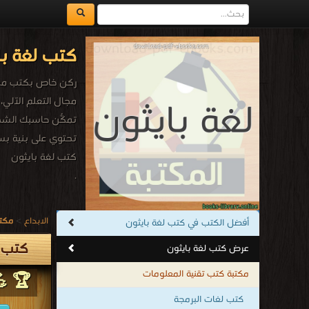
كتب لغة با
ركن خاص بكتب مجان
تمكّن حاسبك الشخصي
تحتوي على بنية بسي
كتب لغة بايثون
.
الابداع
>
مكتب
أفضل الكتب في كتب لغة بايثون
كتب ل
عرض كتب لغة بايثون
مكتبة كتب تقنية المعلومات
🏆 💪
كتب لغات البرمجة