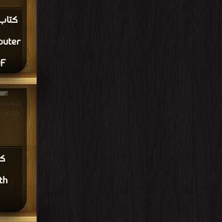
puter
DF
Python, 3E PDF
th