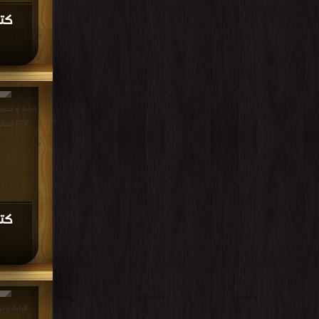
PDF مجانا | مكتبة >
قراءة و ت