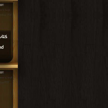
 2nd Edition PDF
nd
PDF مجانا | مكتبة >