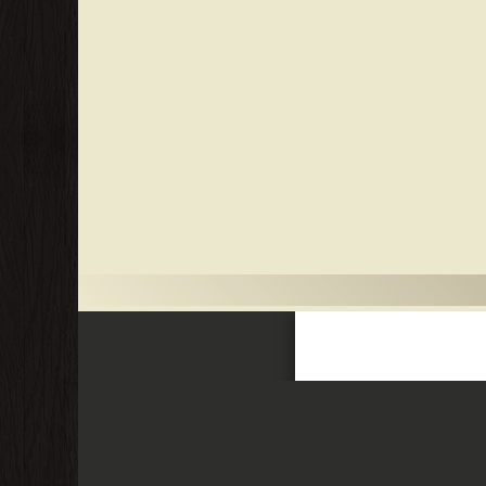
energy consumption and sustainable power generation. ات الإجمالية واستهلاك
طاريات والأجهزة الأخرى القابلة لإعادة الشحن وخلايا الوقود
وإمدادات الهيدروجين وأجهزة التحكم ونمذجة المركبات الكهربائية وتصميم النظام الإضافي و EV ئية لتقليل انبعاثات
لمحركات الخطية فحص كفاءة المركبات الكهربائية واستهلاك
الطاقة وتوليد الطاقة المستدامة. Essentially, an electric vehicle (EV)
stored in its battery powers the electric motor. في الأساس ، تحتوي السيارة الكهربائية (EV) عمل الكهرباء
جيمس لارميني - ❰ له مجموعة من الإنجازات والمؤلفات أبرزها ❞ Electric Vehicle T
Electric Vehicles ❝ ❞ Electric Vehicle Technol
Efficiencies and Carbon Release Comparison ❝ ❞ Electric
❞ Electric Vehicle Technology Explained: Power 