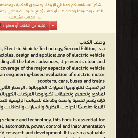
شكراً لمساهمتكم معنا في الإرتقاء بمستوى المكتبة ، يمكنكم اا
للكتب وتصنيفها ومحتواها ، أو كتاب يُمنع نشره ، او محمي بحقو
عن الكتاب المُخالف:
تبليغ عن الكتاب أو محتواه
وصف الكتاب :
, Electric Vehicle Technology, Second Edition, is a
ciples, design and applications of electric vehicle
uding all the latest advances, it presents clear and
overage of the major aspects of electric vehicle
an engineering-based evaluation of electric motor
scooters, cars, buses and trains.
تم تحديث تكنولوجيا السيارات الكهربائية ، الإصدار الثان
لمبادئ وتصميم وتطبيقات تكنولوجيا المركبات الكهربائ ،
فإنه يقدم تغطية واضحة وشاملة للجوانب الرئيسية لتطوي
تقييمًا هندسيًا للدراجات البخارية والسيارات والحافلات .
 science and technology, this book is essential for
al, automotive, power, control and instrumentation
EV research and development. It is also a valuable