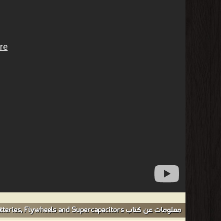
معلومات عن كتاب Electric Vehicle Technology Explained: Batteries, Flywheels and Supercapacitors: