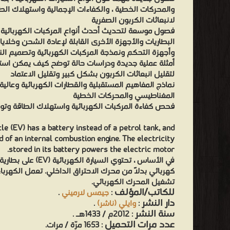
والمحركات الخطية ، والكفاءات الإجمالية واستهلاك الطا
لانبعاثات الكربون الصفرية
فصول موسعة لتحديث أحدث أنواع المركبات الكهربائية وأ
البطاريات والأجهزة الأخرى القابلة لإعادة الشحن وخلايا
وأجهزة التحكم ونمذجة المركبات الكهربائية وتصميم  EV والبيئة
أمثلة عملية جديدة ودراسات حالة توضح كيف يمكن استخد
لتقليل انبعاثات الكربون بشكل كبير وتقليل الاعتماد
نماذج المفاهيم المستقبلية والقطارات الكهربائية وعالي
المغناطيسي والمحركات الخطية
فحص كفاءة المركبات الكهربائية واستهلاك الطاقة وتو.
cle (EV) has a battery instead of a petrol tank, and
d of an internal combustion engine. The electricity
stored in its battery powers the electric motor.
على بطارية بدلاً من خزا
كهربائي بدلاً من محرك الاحتراق الداخلي. تعمل الكهرباء
تشغيل المحرك الكهربائي.
للكاتب/المؤلف
.
جيمس لارميني
:
دار النشر
.
وايلي (ناشر)
:
سنة النشر
: 2012م / 1433هـ .
عدد مرات التحميل
: 1653 مرّة / مرات.