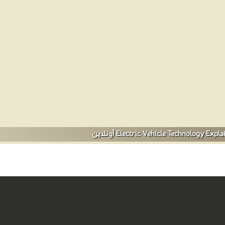
 جديدة مهمة حول أنواع السيارات الكهربائية ، بما في ذلك المحركات الصغيرة والمحركات الخطية ، والكفاء
 موسعة لتحديث أحدث أنواع المركبات الكهربائية وأنواع البطاريات وتقنية الب
والبيئة أمثلة عملية جديدة ودراسات حالة توضح كيف يمكن استخدام السيارات الكهربا
ة والقطارات الكهربائية وعالية السرعة والتطورات في الرفع المغناطيسي وا
 has a battery instead of a petrol tank, and an electric motor instead of an internal 
على بطارية بدلاً من خزان البنزين ، ومحرك كهربائي بدلاً من محرك الاحتراق الداخلي. ت
echnology Explained: The Future of Electric Vehicles ❝ ❞ Electric Vehicle Technology Explained: Recent
ogy Explained: Design Considerations ❝ ❞ Electric Vehicle Technology 
 Vehicle Technology Explained: Introduction ❝ ❞ Electric Vehicle Tec
Generation for Transport – Particularly for Zero Emissions ❝ ❞ Elect