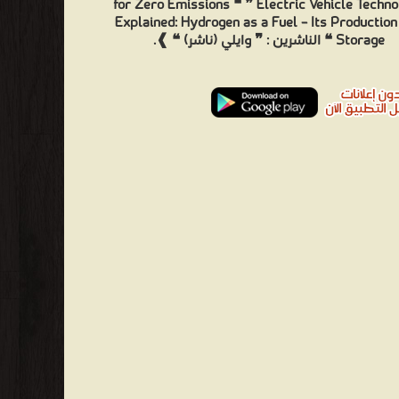
for Zero Emissions ❝ ❞ Electric Vehicle Techn
Explained: Hydrogen as a Fuel – Its Production
Storage ❝ الناشرين : ❞ وايلي (ناشر) ❝ ❱.