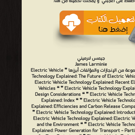
 اضغط على أعجبني
و يمكنك تحميله من هنا:
جيمس لارميني
James Larminie
❰ له مجموعة من الإنجازات والمؤلفات أبرزها ❞ Electric Vehicle
Technology Explained: The Future of Electric Vehi
Electric Vehicle Technology Explained: Recent El
Vehicles ❝ ❞ Electric Vehicle Technology Expla
Design Considerations ❝ ❞ Electric Vehicle Tech
Explained: Index ❝ ❞ Electric Vehicle Technol
Explained: Efficiencies and Carbon Release Comp
❞ Electric Vehicle Technology Explained: Introduc
Electric Vehicle Technology Explained: Electric V
and the Environment ❝ ❞ Electric Vehicle Techn
Explained: Power Generation for Transport – Parti