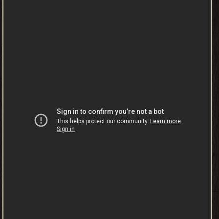
Carbon Release Comparison ❝ ❞ Electric Vehicle Technology
Explained: Introduction ❝ ❞ Electric Vehicle Technology Explained:
Electric Vehicles and the Environment ❝ ❞ Electric Vehicle
Technology Explained: Power Generation for Transport –
Particularly for Zero Emissions ❝ ❞ Electric Vehicle Technology
Explained: Hydrogen as a Fuel – Its Production and Storage ❝
الناشرين : ❞ وايلي (ناشر) ❝ ❱
من كتب الهندسة - مكتبة كتب الهندسة والتكنولوجيا.