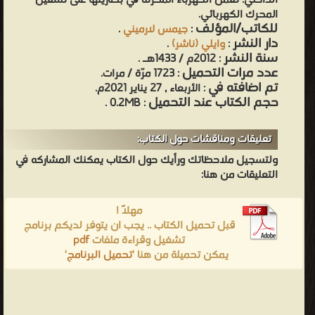
الداخلي. تعمل الكهرباء المخزنة في بطاريتها على تشغيل
المحرك الكهربائي.
للكاتب/المؤلف
.
جيمس لارميني
:
دار النشر
.
وايلي (ناشر)
:
سنة النشر
: 2012م / 1433هـ .
عدد مرات التحميل
: 1723 مرّة / مرات.
تم اضافته في
: الأربعاء , 27 يناير 2021م.
حجم الكتاب عند التحميل
: 0.2MB .
تعليقات ومناقشات حول الكتاب:
ولتسجيل ملاحظاتك ورأيك حول الكتاب يمكنك المشاركه في
التعليقات من هنا:
مهلاً !
قبل تحميل الكتاب .. يجب ان يتوفر لديكم برنامج
pdf
تشغيل وقراءة ملفات
'
تحميل البرنامج
يمكن تحميلة من هنا '