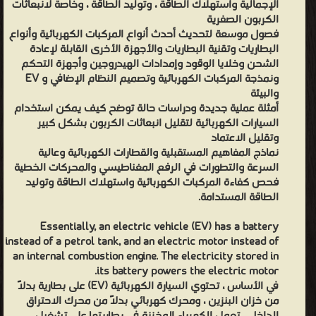
الإجمالية واستهلاك الطاقة ، وتوليد الطاقة ، وخاصة لانبعاثات
الكربون الصفرية
فصول موسعة لتحديث أحدث أنواع المركبات الكهربائية وأنواع
البطاريات وتقنية البطاريات والأجهزة الأخرى القابلة لإعادة
الشحن وخلايا الوقود وإمدادات الهيدروجين وأجهزة التحكم
ونمذجة المركبات الكهربائية وتصميم النظام الإضافي و EV
والبيئة
أمثلة عملية جديدة ودراسات حالة توضح كيف يمكن استخدام
السيارات الكهربائية لتقليل انبعاثات الكربون بشكل كبير
وتقليل الاعتماد
نماذج المفاهيم المستقبلية والقطارات الكهربائية وعالية
السرعة والتطورات في الرفع المغناطيسي والمحركات الخطية
فحص كفاءة المركبات الكهربائية واستهلاك الطاقة وتوليد
الطاقة المستدامة.
Essentially, an electric vehicle (EV) has a battery
instead of a petrol tank, and an electric motor instead of
an internal combustion engine. The electricity stored in
its battery powers the electric motor.
في الأساس ، تحتوي السيارة الكهربائية (EV) على بطارية بدلاً
من خزان البنزين ، ومحرك كهربائي بدلاً من محرك الاحتراق