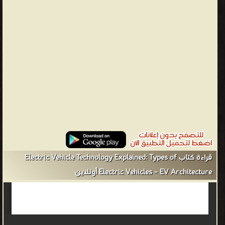
تكنولوجيا السيارات الكهربائية ، الإصدار الثاني بالكامل ، وهو دليل كامل
لمبادئ وتصميم وتطبيقات تكنولوجيا المركبات الكهربائية. بما في ذلك
أحدث التطورات ، فإنه يقدم تغطية واضحة وشاملة للجوانب الرئيسية
لتطوير المركبات الكهربائية ويقدم تقييمًا هندسيًا للدراجات البخارية
والسيارات والحافلات والقطارات. Explaining the underpinning science
and technology, this book is essential for practicing electrical,
automotive, power, control and instrumentation engineers
working in EV research and development. It is also a valuable
reference for academics and students in automotive, mechanical,
power and electrical engineering. يشرح هذا الكتاب العلم
والتكنولوجيا الأساسيين ، وهو ضروري لمهندسي الكهرباء والسيارات
قراءة كتاب Electric Vehicle Technology Explained: Types of
والطاقة والتحكم والأجهزة العاملين في مجال البحث والتطوير في مجال
السيارات الكهربائية كما أنه مرجع قيم للأكاديميين والطلاب في هندسة
Electric Vehicles – EV Architecture أونلاين
السيارات والميكانيكية والطاقة important new chapters on types of
electric vehicles, including pickup and linear motors, overall
efficiencies and energy consumption, and power generation,