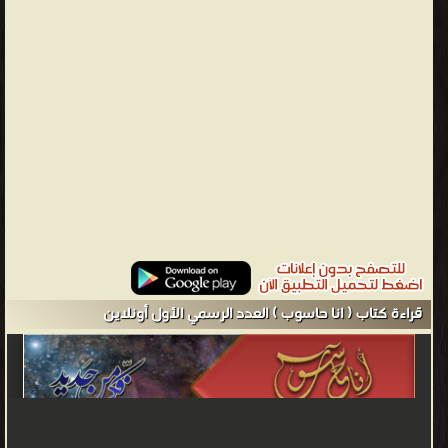
قراءة كتاب ( انا حاسوب ) العدد الرسمي الأول أونلاين