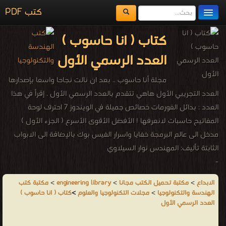
كتب PDF
مكتبة الكتب
كتاب ( انا حاسوب )
المكتبات
العدد الرسمي الأول
يُقرأ حالياً
مجلة أنا حاسوب .. بعد ان نالت نجاحا واسعا بإصدارها
الفهرس
العدد التجريبي الأول هاهي تتقدم بالعدد الرسمي الأول . إقرأ في هذا
العدد : بدائل الفورمات خصائص جميلة في الويندوز 7 احترف لوحة
اضف كتاب
المفاتيح حاسبات لانعرفها ! الأفضل الأقوى الأسرع ( الجزء الأول )
مدخل الى عالم البرمجة خفايا واسرار الفيس بوك بالإضافة الى الابواب
الثابتة تأليف: المهندس نوار السيلاوي
-
من مجلات التكنولوجيا والعلوم - مكتبة كتب الهندسة والتكنولوجيا.
الابداع
>
مكتبة تحميل الكتب مجانا
>
engineering library
>
مكتبة كتب
الهندسة والتكنولوجيا
>
مجلات التكنولوجيا والعلوم
>
كتاب ( انا حاسوب )
العدد الرسمي الأول