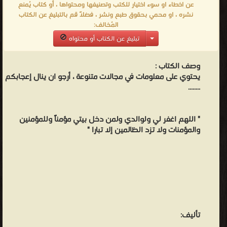
عن اخطاء او سوء اختيار للكتب وتصنيفها ومحتواها ، أو كتاب يُمنع
نشره ، او محمي بحقوق طبع ونشر ، فضلاً قم بالتبليغ عن الكتاب
المُخالف:
تبليغ عن الكتاب أو محتواه
وصف الكتاب :
يحتوي على معلومات في مجالات متنوعة ، أرجو ان ينال إعجابكم
........
" اللهم اغفر لي ولوالدي ولمن دخل بيتي مؤمناً وللمؤمنين
والمؤمنات ولا تزد الظالمين إلا تبارا "
تأليف: