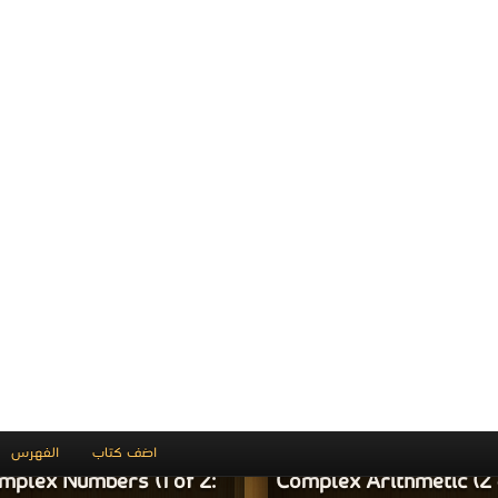
والمؤلفون والموقع غير مسؤل عن الكتب المضافة بواسطة المستخدمون
للتبليغ عن
·
Privacy
كتب pdf
اتصل بنا
·
اتفاقية الاستخدام
·
سة الخصوصية
© يع الحقوق محفوظة لأصحابها
اذا رأيت كتاب له حقوق ملكيه فضلاً اضغط هنا وأبلغنا 
برعاية
موسوعة الإبداع