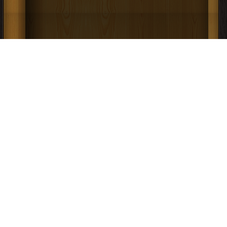
كتاب Understanding Complex Quotients
& Conjugates in Mod-Arg Form PDF
إعلانات: