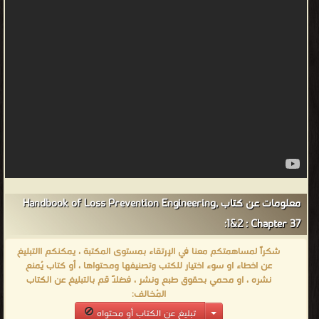
معلومات عن كتاب Handbook of Loss Prevention Engineering,
1&2 : Chapter 37:
شكراً لمساهمتكم معنا في الإرتقاء بمستوى المكتبة ، يمكنكم االتبليغ
عن اخطاء او سوء اختيار للكتب وتصنيفها ومحتواها ، أو كتاب يُمنع
نشره ، او محمي بحقوق طبع ونشر ، فضلاً قم بالتبليغ عن الكتاب
المُخالف:
تبليغ عن الكتاب أو محتواه