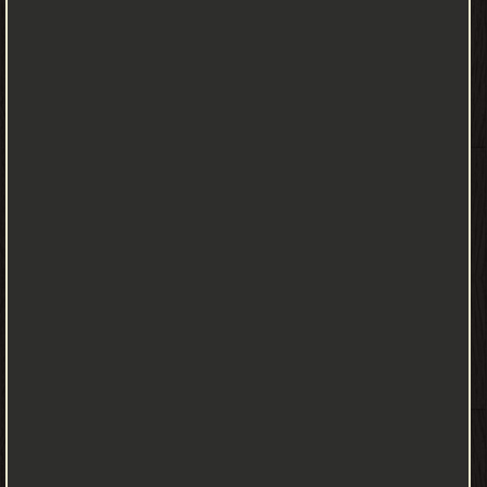
توفر مستويات مقبولة من الأمان. وهي مرتبطة بقوة بالهندسة الصناعية
/ هندسة النظم وهندسة سلامة النظام الفرعي. تؤكد هندسة السلامة
أن النظام الحيوي للحياة يتصرف حسب الحاجة ، حتى عندما تفشل
المكونات. Analysis techniques can be split into two categories:
qualitative and quantitative methods. Both approaches share the
goal of finding causal dependencies between a hazard on system
level and failures of individual components. Qualitative
approaches focus on the question "What must go wrong, such
that a system hazard may occur?", while quantitative methods
aim at providing estimations about probabilities, rates and/or
severity of consequences. يمكن تقسيم تقنيات التحليل إلى فئتين:
الأساليب النوعية والكمية. يشترك كلا النهجين في هدف إيجاد التبعيات
السببية بين الخطر على مستوى النظام وفشل المكونات الفردية. تركز
المناهج النوعية على السؤال "ما الذي يجب أن يحدث بشكل خاطئ ،
بحيث قد تحدث مخاطر النظام؟" ، بينما تهدف الأساليب الكمية إلى
تقديم تقديرات حول الاحتمالات ومعدلات و / أو شدة العواقب.