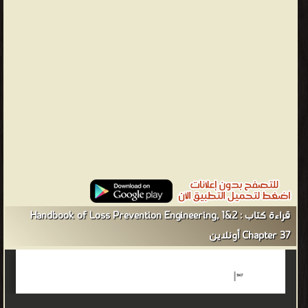
الحريق أو الانفجار أو الإطلاق السام أو الكوارث الطبيعية أو الإرهاب أو
التهديدات الأمنية الأخرى. مقارنة بسلامة العمليات ، التي تركز فقط على
منع الخسارة في صناعة العمليات ، يعد هذا مجالًا أوسع بكثير.
PREVENTIVE ENGINEERING. Preventive approaches for the
engineering, management, and regulation of modern technology
distinguish themselves from their conventional counterparts by
using design and decision processes that obtain the desired
results while preventing or minimizing undesired effects الهندسة
الوقائية. تميز المناهج الوقائية لهندسة التكنولوجيا الحديثة وإدارتها
وتنظيمها نفسها عن نظيراتها التقليدية باستخدام عمليات التصميم
واتخاذ القرار التي تحصل على النتائج المرجوة مع منع أو تقليل الآثار غير
المرغوب فيها is an engineering discipline which assures that
قراءة كتاب Handbook of Loss Prevention Engineering, 1&2 :
engineered systems provide acceptable levels of safety. It is
Chapter 37 أونلاين
strongly related to industrial engineering/systems engineering,
and the subset system safety engineering. Safety engineering
assures that a life-critical system behaves as needed, even when
components fail. هو تخصص هندسي يضمن أن الأنظمة الهندسية