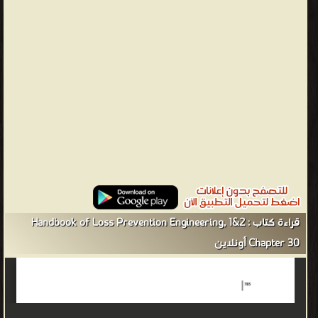
الحريق أو الانفجار أو الإطلاق السام أو الكوارث الطبيعية أو الإرهاب أو
التهديدات الأمنية الأخرى. مقارنة بسلامة العمليات ، التي تركز فقط على
منع الخسارة في صناعة العمليات ، يعد هذا مجالًا أوسع بكثير.
PREVENTIVE ENGINEERING. Preventive approaches for the
engineering, management, and regulation of modern technology
distinguish themselves from their conventional counterparts by
using design and decision processes that obtain the desired
results while preventing or minimizing undesired effects الهندسة
الوقائية. تميز المناهج الوقائية لهندسة التكنولوجيا الحديثة وإدارتها
وتنظيمها نفسها عن نظيراتها التقليدية باستخدام عمليات التصميم
واتخاذ القرار التي تحصل على النتائج المرجوة مع منع أو تقليل الآثار غير
المرغوب فيها is an engineering discipline which assures that
قراءة كتاب Handbook of Loss Prevention Engineering, 1&2 :
engineered systems provide acceptable levels of safety. It is
Chapter 30 أونلاين
strongly related to industrial engineering/systems engineering,
and the subset system safety engineering. Safety engineering
assures that a life-critical system behaves as needed, even when
components fail. هو تخصص هندسي يضمن أن الأنظمة الهندسية