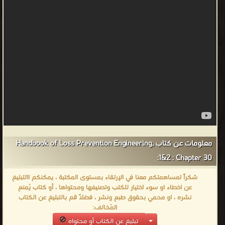
معلومات عن كتاب Handbook of Loss Prevention Engineering,
1&2 : Chapter 30:
شكراً لمساهمتكم معنا في الإرتقاء بمستوى المكتبة ، يمكنكم االتبليغ
عن اخطاء او سوء اختيار للكتب وتصنيفها ومحتواها ، أو كتاب يُمنع
نشره ، او محمي بحقوق طبع ونشر ، فضلاً قم بالتبليغ عن الكتاب
المُخالف:
تبليغ عن الكتاب أو محتواه