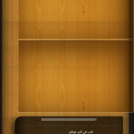
قراءة و تحميل كتاب كتاب المخ : ذكر أم أنثى ؟! نسخة مصورة PDF مجانا | مكتبة >
كتب في اكبر موقع
| التحميل : مرة/مرات