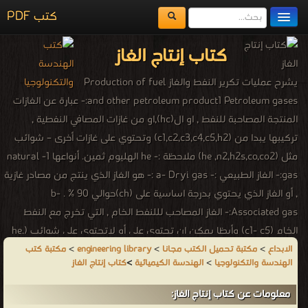
كتب PDF
مكتبة الكتب
كتاب إنتاج الغاز
المكتبات
يشرح عمليات تكرير النفط والغاز Production of fuel
يُقرأ حالياً
and other petroleum product1 Petroleum gases:- عبارة عن الغازات
المنتجة المصاحبة للنفط , او ال(hc),او من غازات المصافي النفطية ,
الفهرس
تركيبها يبدا من (c1,c2,c3,c4,c5,h2) وتحتوي على غازات أخرى – شوائب
اضف كتاب
مثل (he ,n2,h2s,co,co2) ملاحظة :- he الهليوم ثمين. أنواعها 1- natural
gas:- الغاز الطبيعي :- a- Dryi gas :- هو الغاز الذي ينتج من مصادر غازية
, أو الغاز الذي يحتوي بدرجة اساسية على (ch)حوالي 90 % . b-
Associated gas:- الغاز المصاحب لللنفط الخام , التي تخرج مع النفط
الخام (c1- c5) وأيظا يمكن ان تحتوي على أو لاتحتوي على شوائب (he,
n2 ,h2s, co,co2 ) 2. كلفة واطئة . 2- low cost . 3. O.n عالي. 3 - high
الابداع
>
مكتبة تحميل الكتب مجانا
>
engineering library
>
مكتبة كتب
الهندسة والتكنولوجيا
>
الهندسة الكيميائية
>
كتاب إنتاج الغاز
octane number. 4. سهولة فصلة عن الهواء . 4- easy of mixture
separation with air. 5. نقاوة الاحتراق &عدم تكون الترسبات . 5- pure
معلومات عن كتاب إنتاج الغاز:
combustion deposit. 6. الزيت الذي يحتك مع الوقود لايتلف