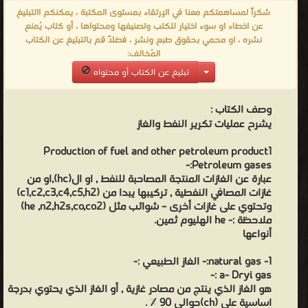
شكراً لمساهمتكم معنا في الإرتقاء بمستوى المكتبة ، يمكنكم االتبليغ
(لايتخفف). 6- no dilution for oil. 7. لايوجد غازات ضارة مع العادم
عن اخطاء او سوء اختيار للكتب وتصنيفها ومحتواها ، أو كتاب يُمنع
(احتراق تام ). 7- no co in exoust gas (complete combustion). 8.
نشره ، او محمي بحقوق طبع ونشر ، فضلاً قم بالتبليغ عن الكتاب
لاتوجد ترسبات هيدروليكية . 8- no hydrocarbon deposit. 9. امكانية
المُخالف:
العمل على ما يسمى lean mixture (o2 المطلوب كيميائيا ةلا حاجة
تبليغ عن الكتاب أو محتواه
للزيادة ) يعني يمكن العمل بنسبة air fuel =المطلوبة , السلبيات :-
disadvantage :- 1. يجب استخدام ضغط عالي في خزان الوقود لكي 1-
وصف الكتاب :
يشرح عمليات تكرير النفط والغاز
pressure of storage. نحافظ على الوقود سائل ,كما نحتاج الى تبريد .
2. الوزن النوعي للغازات وأطي , 2- low caloric value based on
Production of fuel and other petroleum product1
volumetric calculation. على اساس وزني القيمة الحرارية اعلى , وعلى
Petroleum gases:-
عبارة عن الغازات المنتجة المصاحبة للنفط , او ال(hc),او من
اساس حجمي القيمة الحرارية أقل . (لكننا نخزن على اسس حجمي كتاب
غازات المصافي النفطية , تركيبها يبدا من (c1,c2,c3,c4,c5,h2)
انتاج الغاز pdf كتب عن النفط pdf كتب عن البترول باللغة العربية
وتحتوي على غازات أخرى – شوائب مثل (he ,n2,h2s,co,co2)
ملاحظة :- he الهليوم ثمين.
هندسة المكامن النفطية pdf النفط والغاز الطبيعي ppt كتب هندسة
أنواعها
النفط كتاب الغاز وحلول pdf كتب بترول pdf هندسة الانتاج النفطي
-
1- natural gas:- الغاز الطبيعي :-
a- Dryi gas :-
من الهندسة الكيميائية - مكتبة كتب الهندسة والتكنولوجيا.
هو الغاز الذي ينتج من مصادر غازية , أو الغاز الذي يحتوي بدرجة
اساسية على (ch)حوالي 90 % .