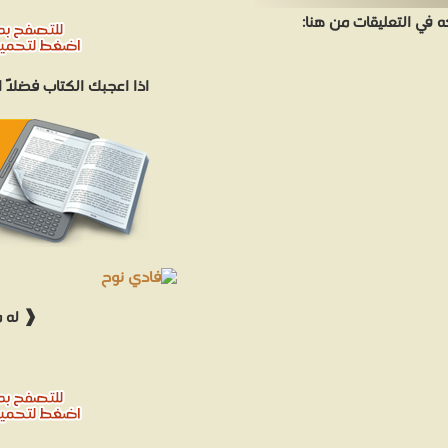
في التعليقات من هنا:
اذا اعجبك الكتاب فضلاً
❰ له م