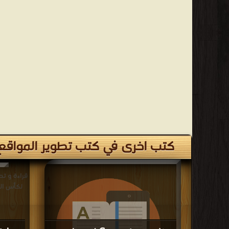
كتب اخرى في كتب تطوير المواقع ا
قراءة و ت
لكأس الع