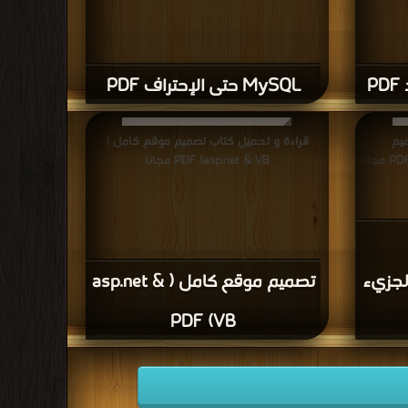
P
MySQL حتى الإحتراف PDF
يم
قراءة و تحميل كتاب تصميم موقع كامل (
asp.net & VB) PDF مجانا
(HTML5,CSS3) الجزيء
تصميم موقع كامل ( asp.net &
VB) PDF