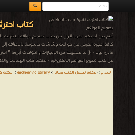
كتاب احترف تقنية otstrap
كافة اجهزة العرض من جوالات وشاشات حاسوبية بالاضافة إلى
فادي نوح - ❰ له مجموعة من الإنجازات والمؤلفات أبرزها ❞ احترف تقنية Bootstrap في تصميم 
من كتب تطوير المواقع الالكترونيه - مكتبة كتب الهندسة والتكن
الابداع
>
مكتبة تحميل الكتب مجانا
>
engineering library
>
مكتبة ك