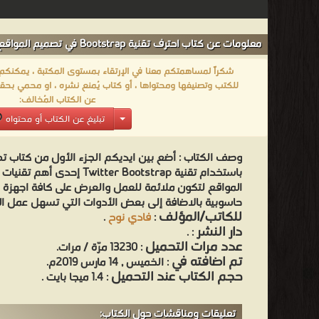
معلومات عن كتاب احترف تقنية Bootstrap في تصميم المواقع:
شكراً لمساهمتكم معنا في الإرتقاء بمستوى المكتبة ، يمكنكم اا
للكتب وتصنيفها ومحتواها ، أو كتاب يُمنع نشره ، او محمي بحقو
عن الكتاب المُخالف:
تبليغ عن الكتاب أو محتواه
وصف الكتاب :
أضع بين ايديكم الجزء الأول من كتاب ت
باستخدام تقنية itter Bootstrap
المواقع لتكون ملائمة للعمل والعرض على كافة اجهز
حاسوبية بالاضافة إلى بعض الأدوات التي تسهل عمل ا
للكاتب/المؤلف
:
فادي نوح
.
دار النشر
.
:
عدد مرات التحميل
: 13230 مرّة / مرات.
تم اضافته في
: الخميس , 14 مارس 2019م.
حجم الكتاب عند التحميل
: 1.4 ميجا بايت .
تعليقات ومناقشات حول الكتاب: