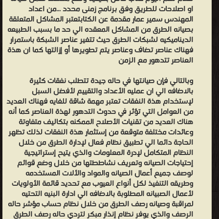
او اصلاحات للطريق وفق برنامج زمنى محدد ...من اعداد
المهندس سمير عمار مقدمة عن الكتابتعتبر المشاكل المتعلقة
بصيانه الطرق من المشاكل المعقده الي حد ما بسبب الطبيعه
الديناميكيه لشبكات الطرق حيث تتغير عناصر الشبكة باستمرار
فهناك عناصر تضاف وعناصر يتم تطويرها أو إزالتها كما ان هذة
العناصر تتدهور مع الزمن
وبالتالي فإن صيانتها في حاله جيدة تتطلب نفقات كثيرة
بالاضافه الي ان عمليه الأعداد والتقييم لأفضل السبل
لإستخدام هذة النفقات تعتبر مهمة شاقة للغايه فهناك العديد
من العوامل التي تؤثر في حدوث التدهور لهذة العناصر كما أنه
هناك العديد من تقنيات الأصلاح الممكنه بتكاليف متفاوتة
وعائدات مختلفة متوقعة من إستثمار هذة النفقات لذلك تظهر
الحاجة دائما الي تطبيق نظام فعال لإدارة الطرق من خلال
النظام المتكامل لإدرة المعلومات والذي يتيح إستراتيجية
إحتياجات الصيانه وتعريف نشاططتها من خلال وضع قوائم
لوصف جميع أعمال الصيانه والمواد والألات المستخدمه
وطريقه التنفيذ لكل أنواع العيوب مع تحديد قائمة الأولويات
لأعمال الصبيانه المطلوبة بالاضافه الي ادارة البنيه التحتيه
لمراقبة وصيانه رصف الطرق من خلال نظام حساب مؤشر حاله
الرصف والذي يوفر نظام إنذار مبكر لتردي حاله رصف الطرق