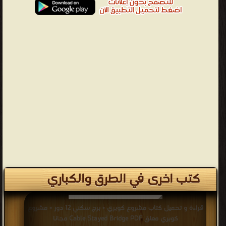
كتب اخرى في الطرق والكباري
قراءة و تحميل كتاب مشروع كوبري + برج سكني 12 دور + مشروع
كوبري معلق Cable Stayed Bridge PDF مجانا