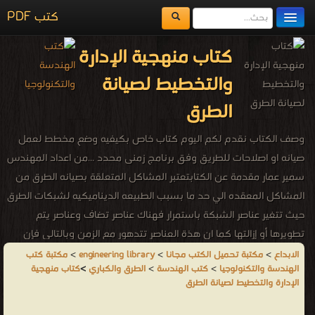
كتب PDF
مكتبة الكتب
كتاب منهجية الإدارة
المكتبات
والتخطيط لصيانة
يُقرأ حالياً
الطرق
الفهرس
وصف الكتاب نقدم لكم اليوم كتاب خاص بكيفيه وضع مخطط لعمل
اضف كتاب
صيانه او اصلاحات للطريق وفق برنامج زمنى محدد ...من اعداد المهندس
سمير عمار مقدمة عن الكتابتعتبر المشاكل المتعلقة بصيانه الطرق من
المشاكل المعقده الي حد ما بسبب الطبيعه الديناميكيه لشبكات الطرق
حيث تتغير عناصر الشبكة باستمرار فهناك عناصر تضاف وعناصر يتم
تطويرها أو إزالتها كما ان هذة العناصر تتدهور مع الزمن وبالتالي فإن
صيانتها في حاله جيدة تتطلب نفقات كثيرة بالاضافه الي ان عمليه الأعداد
الابداع
>
مكتبة تحميل الكتب مجانا
>
engineering library
>
مكتبة كتب
الهندسة والتكنولوجيا
>
كتب الهندسة
>
الطرق والكباري
>
كتاب منهجية
والتقييم لأفضل السبل لإستخدام هذة النفقات تعتبر مهمة شاقة للغايه
الإدارة والتخطيط لصيانة الطرق
فهناك العديد من العوامل التي تؤثر في حدوث التدهور لهذة العناصر كما
أنه هناك العديد من تقنيات الأصلاح الممكنه بتكاليف متفاوتة وعائدات