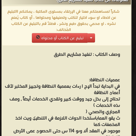
معلومات عن كتاب تنفيذ مشاريع الطرق:
خالي مف السكاف وبعيد في نفس الوقت أيضاً المعدات المستخدمة في
أعمال الإ ا زلة : وىي الألة التي تقو بإ ا زلة وتكوي الدفاف ومف ث
شكراً لمساهمتكم معنا في الإرتقاء بمستوى المكتبة ، يمكنكم االتبليغ
عن اخطاء او سوء اختيار للكتب وتصنيفها ومحتواها ، أو كتاب يُمنع
تحميمة في السيا ا رت لكي يتثى التخمص منيا في مكاف بعيد ونائي
نشره ، او محمي بحقوق طبع ونشر ، فضلاً قم بالتبليغ عن الكتاب
عف المساكف . 2 المختبر : - وىو الذي يقو بدور اخذ العينة أثناء عممية
المُخالف:
الحفر أو بعد العممية فتكوف أخذ العينة مف أماكف متفرقة ويت فحص
تبليغ عن الكتاب أو محتواه
التربة عف طريؽ cbr فحوصات التربة : التدرج الحبيبي البروكتور حد
السيولو حد المدونو – - - الأجيزة التي تستخدم في المختبر : * جياز أصمب
وصف الكتاب :
تنفيذ مشاريع الطرق
يستخد في قياس تيدؿ الخرسانة - * جياز قياس الح ا ررة في الخرسانة
تأليف: ahmedXPibrahim
-
عمميات النظافة:
من الطرق والكباري كتب الهندسة - مكتبة كتب الهندسة والتكنولوجيا.
في البداية تبدأ الإج ا رءات بعممية النظافة وتجييز المختبر لأف
أعماؿ النظافة
تحتاج إلى بذل جيد ووقت كبير وتقدي الخدمات أيضاً , ومف
ىذه الخدمات )
المجاري والصحي (
ث يقو العماباستخدا الدوات اللازمة في التنظيؼ ويت اخذ
المخمفات كما
موجود في العقد ألا وىو 114 س حتى الحصوؿ عمى الأرض