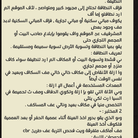
النظيفة .
فإف النظافة تحتاج إلى مجيود كبير ومتواصؿ ، لأف الموقع الم
ا رد نظافتو إما أف
يكوف مباني سكنية أو مباني تجارية , فإف المباني السكنية لابد
مف وجود بعض
المشرفيف عؿ الموقع واف يقوموا بإبلاغ صاحب البيت أو
المجمع التجاري حتى
يقو بميا النظافة وتسوية الأرض تسوية سميمة ومستقيمة .
تعريف النظافة :
ىي قشط وتسوية البيت أو المكاف الم ا رد تنظيفة سواء كاف
منزؿ أو مجمع تجاري
وا ا زلة الأنقاض إلى مكاف خالي خالي مف السكاف وبعيد في
نفس الوقت أيضاً
المعدات المستخدمة في أعمال الإ ا زلة :
وىي الألة التي تقو بإ ا زلة وتكوي الدفاف ومف ث تحميمة في
السيا ا رت لكي يتثى
التخمص منيا في مكاف بعيد ونائي عف المساكف .
2 المختبر : -
وىو الذي يقو بدور اخذ العينة أثناء عممية الحفر أو بعد العممية
فتكوف أخذ العينة
مف أماكف متفرقة ويت فحص التربة عف طريؽ cbr
فحوصات التربة :