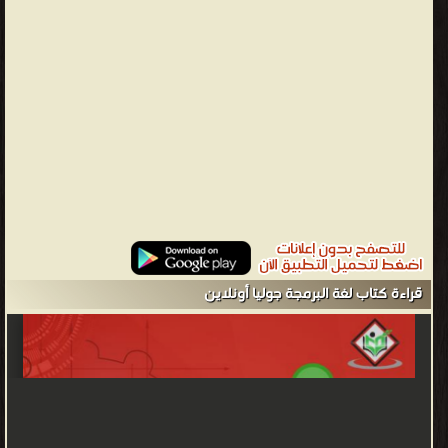
للمؤلف ❝ ❞ Tutorials Point ❝ ❱
من كتب الذكاء الاصطناعي - مكتبة كتب الهندسة والتكنولوجيا.
قراءة كتاب لغة البرمجة جوليا أونلاين