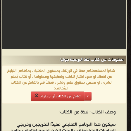
معلومات عن كتاب لغة البرمجة جوليا:
شكراً لمساهمتكم معنا في الإرتقاء بمستوى المكتبة ، يمكنكم االتبليغ
عن اخطاء او سوء اختيار للكتب وتصنيفها ومحتواها ، أو كتاب يُمنع
نشره ، او محمي بحقوق طبع ونشر ، فضلاً قم بالتبليغ عن الكتاب
المُخالف:
تبليغ عن الكتاب أو محتواه
وصف الكتاب :
نبذة عن الكتاب:
سيكون هذا البرنامج التعليمي مفيدًا للخريجين وخريجي
الدراسات العليا وطلاب البحث الذين لديهم اهتمام ببرنامج