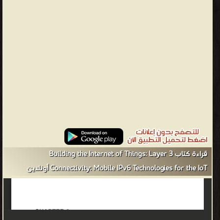
the Internet did. Maybe even more so." "إذا كان لدينا أجهزة كمبيوتر
تعرف كل شيء يجب أن تعرفه عن الأشياء - باستخدام البيانات التي
جمعوها دون أي مساعدة منا - فسنكون قادرين على تتبع كل شيء
وحسابه ، وتقليل الهدر والخسارة والتكلفة بشكل كبير. سنعرف متى
بحاجة إلى استبدال أو إصلاح أو استدعاء ، وما إذا كانت حديثة أو تجاوزت
أفضل حالاتها. إن إنترنت الأشياء لديه القدرة على تغيير العالم ، تمامًا كما
فعلت الإنترنت. وربما أكثر من ذلك. " Things have evolved due to the
convergence of multiple technologies, real-time analytics,
machine learning, commodity sensors, and embedded systems.
Traditional fields of embedded systems, wireless sensor
networks, control systems, automation (including home and
building automation), and others all contribute to enabling the
قراءة كتاب Building the Internet of Things: Layer 3
Internet of things. In the consumer market, IoT technology is most
Connectivity: Mobile IPv6 Technologies for the IoT أونلاين
synonymous with products pertaining to the concept of the
"smart home", including devices and appliances (such as lighting
fixtures, thermostats, home security systems and cameras, and