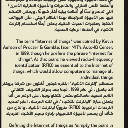
وأنظمة الأمن المنزلي والكاميرات والأجهزة المنزلية الأخرى)
التي تدعم واحدًا أو أنظمة بيئية أكثر شيوعًا ، ويمكن التحكم
فيها عبر الأجهزة المرتبطة بهذا النظام البيئي ، مثل الهواتف
الذكية ومكبرات الصوت الذكية. يمكن أيضًا استخدام إنترنت
الأشياء في أنظمة الرعاية الصحية.
The term "Internet of things" was coined by Kevin
Ashton of Procter & Gamble, later MIT's Auto-ID Center,
in 1999, though he prefers the phrase "Internet for
things". At that point, he viewed radio-frequency
identification (RFID) as essential to the Internet of
things, which would allow computers to manage all
individual things.
مصطلح "إنترنت الأشياء" ابتكره كيفين أشتون من شركة بروكتر
آند جامبل ، في عام 1999 ، فيما بعد بمركز التعريف التلقائي
التابع لمعهد ماساتشوستس للتكنولوجيا ، على الرغم من أنه
يفضل عبارة "الإنترنت للأشياء". في تلك المرحلة ، اعتبر تحديد
الترددات الراديوية (RFID) ضروريًا لإنترنت الأشياء ، والذي من
شأنه أن يسمح لأجهزة الكمبيوتر بإدارة جميع الأشياء الفردية.
Defining the Internet of things as "simply the point in