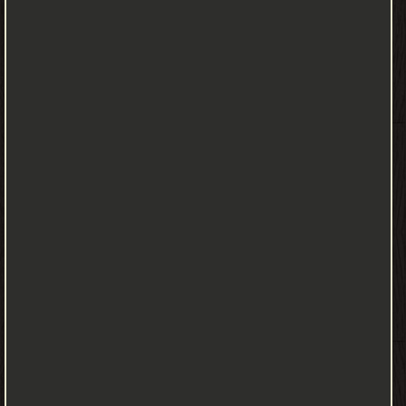
other home appliances) that support one or more common
ecosystems, and can be controlled via devices associated with
that ecosystem, such as smartphones and smart speakers. IoT
can also be used in healthcare systems. لقد تطورت الأشياء بسبب
التقارب بين العديد من التقنيات والتحليلات في الوقت الفعلي والتعلم
الآلي ومستشعرات السلع والأنظمة المدمجة. تساهم المجالات
التقليدية للأنظمة المضمنة وشبكات الاستشعار اللاسلكية وأنظمة
التحكم والأتمتة (بما في ذلك أتمتة المنزل والمباني) وغيرها في تمكين
إنترنت الأشياء. في السوق الاستهلاكية ، تعتبر تقنية إنترنت الأشياء
مرادفًا للمنتجات المتعلقة بمفهوم "المنزل الذكي" ، بما في ذلك الأجهزة
والأجهزة (مثل تركيبات الإضاءة والثرموستات وأنظمة الأمن المنزلي
والكاميرات والأجهزة المنزلية الأخرى) التي تدعم واحدًا أو أنظمة بيئية أكثر
شيوعًا ، ويمكن التحكم فيها عبر الأجهزة المرتبطة بهذا النظام البيئي ،
مثل الهواتف الذكية ومكبرات الصوت الذكية. يمكن أيضًا استخدام
إنترنت الأشياء في أنظمة الرعاية الصحية. The term "Internet of things"
was coined by Kevin Ashton of Procter & Gamble, later MIT's
Auto-ID Center, in 1999, though he prefers the phrase "Internet for