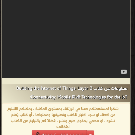
معلومات عن كتاب Building the Internet of Things: Layer 3
Connectivity: Mobile IPv6 Technologies for the IoT:
شكراً لمساهمتكم معنا في الإرتقاء بمستوى المكتبة ، يمكنكم االتبليغ
عن اخطاء او سوء اختيار للكتب وتصنيفها ومحتواها ، أو كتاب يُمنع
نشره ، او محمي بحقوق طبع ونشر ، فضلاً قم بالتبليغ عن الكتاب
المُخالف: