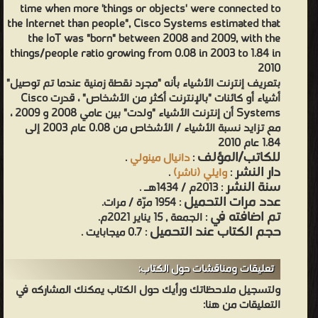
time when more 'things or objects' were connected to
the Internet than people", Cisco Systems estimated that
the IoT was "born" between 2008 and 2009, with the
things/people ratio growing from 0.08 in 2003 to 1.84 in
2010
بتعريف إنترنت الأشياء بأنه "مجرد نقطة زمنية عندما تم توصيل"
أشياء أو كائنات "بالإنترنت أكثر من الأشخاص" ، قدرت Cisco
Systems أن إنترنت الأشياء "ولدت" بين عامي 2008 و 2009 ،
مع تزايد نسبة الأشياء / الأشخاص من 0.08 عام 2003 إلى
1.84 عام 2010
للكاتب/المؤلف
.
دانيال مينولي
:
دار النشر
.
وايلي (ناشر)
:
سنة النشر
: 2013م / 1434هـ .
عدد مرات التحميل
: 1954 مرّة / مرات.
تم اضافته في
: الجمعة , 15 يناير 2021م.
حجم الكتاب عند التحميل
: 0.7 ميجابايت .
تعليقات ومناقشات حول الكتاب:
ولتسجيل ملاحظاتك ورأيك حول الكتاب يمكنك المشاركه في
التعليقات من هنا: